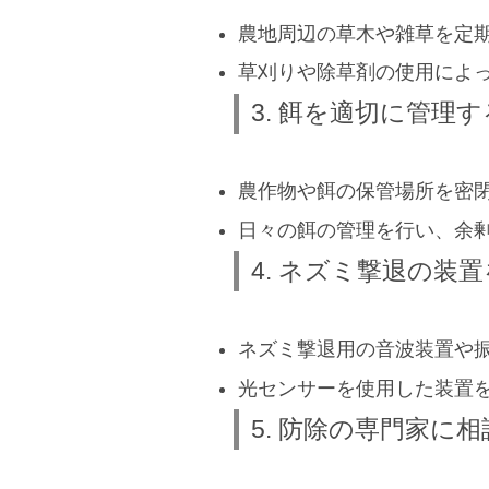
農地周辺の草木や雑草を定
草刈りや除草剤の使用によ
3. 餌を適切に管理す
農作物や餌の保管場所を密
日々の餌の管理を行い、余
4. ネズミ撃退の装
ネズミ撃退用の音波装置や
光センサーを使用した装置
5. 防除の専門家に