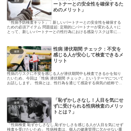
健康
ートナーとの安全性を確保するた
めのメリット」
「性病予防検査キット」：新しいパートナーとの安全性を確保する
ための必須アイテム 問題提起: 定期的にパートナーが変わる人々に
とって、新しいパートナーとの性行為における感染リスクは常に懸
念材料です。一度性病に感染してしまうと、健康への影響や感...
性病 潜伏期間 チェック：不安を
健康
感じる人が安心して検査できるメ
リット
性病のリスクに不安を感じる人が潜伏期間中も検査できるかを知り
たいため、今回は「性病 潜伏期間 チェック」というテーマについて
お話しします。 性病とは、性行為を通じて感染する病気の総称で
す。感染してしまうと、症状が現れるまでの間に潜伏期間があ...
「恥ずかしさなし！人目を気にせ
健康
ずに受けられる性病検査のメリッ
トとは？」
「性病検査 恥ずかしさなし,恥ずかしさを感じる人が人目を気にせず
検査を受けたいため」 性病検査は、個人の健康管理に欠かせない重