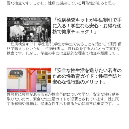
要な検査です。しかし、性病に感染している可能性があると思って
も、恥ずかしさや人目を気にして検査を受けることに躊躇し...
「性病検査キットが学生割引で手
健康
に入る！学生なら安心・お得な価
格で健康チェック！」
「性病検査キット 学生割引,学生が学生であることを活かして割引価
格で購入したいため」 性病検査は、性行為をする人にとって重要な
検査です。しかし、学生の中には金銭的な理由で検査を躊躇してし
まう人もいます。そこで、本記事では「性病検査キット 学...
「安全な性生活を送りたい若者の
健康
ための性教育ガイド：性病予防と
安心な性行動のメリット」
性教育に興味がある若者が性病予防について学び、安全な性行動を
取りたいため、安全な性生活ガイドが必要とされています。性に関
する知識や情報は、健康な性生活を送るために非常に重要です。し
かし、若者は性に関する正しい知識を得る機会が限られており、
性...