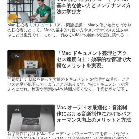
PC
基本的な使い方とメンテナンス方
法の学び方
Mac 初心者向けチュートリアル 問題提起： Macを使い始めたばかり
の初心者にとって、Macの基本的な使い方やメンテナンス方法を学
ぶことは重要です。しかし、初めてのMacの操作や設定に慣れるこ
とは容易ではありません。そこで、以下ではMac...
「Mac ドキュメント整理とアク
PC
セス速度向上：効率的な管理で大
幅なメリットを実現」
問題提起： Macを使って大量のドキュメントを管理する場合、アク
セス速度が低下してしまうことがあります。特にドキュメントが増
えるにつれ、検索や開閉の待ち時間が長くなり、作業効率が低下し
てしまいます。このような状況に悩んでいる方も多いのではな...
Mac オーディオ最適化：音楽制
PC
作における音楽制作におけるパフ
ォーマンス向上のメリットと方法
音楽制作におけるMacのオーディオパフォーマンスを向上させたい
とお悩みではありませんか？Macは音楽制作において非常に強力な