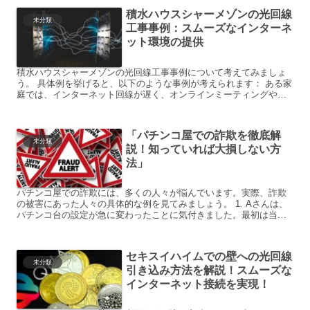
積水ハウスシャーメゾンの光回線
未分類
工事事例：スムーズなインターネ
ット環境の提供
積水ハウスシャーメゾンの光回線工事事例について考えてみましょ
う。 具体例を挙げると、以下のような事例が考えられます： ある家
庭では、インターネット回線が遅く、オンラインミーティングやス
トリーミングサービスを利用する際に問題が生じていました。...
「パチンコ屋での詐欺を徹底解
未分類
説！知っていれば大損しない方
法」
パチンコ屋での詐欺には、多くの人々が悩んでいます。実際、詐欺
の被害にあった人々の具体的な例を見てみましょう。 1. Aさんは、
パチンコ台の設定が急に変わったことに気付きました。最初は当た
りやすかった台が、突然全く当たらなくなったのです。 2...
セキスイハイムでの壁への光回線
未分類
引き込み方法を解説！スムーズな
インターネット接続を実現！