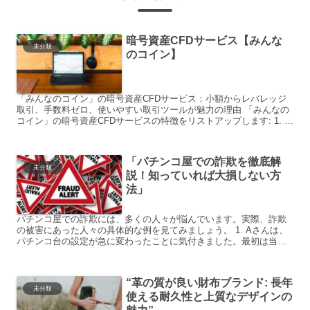
暗号資産CFDサービス【みんな
未分類
のコイン】
「みんなのコイン」の暗号資産CFDサービス：小額からレバレッジ
取引、手数料ゼロ、使いやすい取引ツールが魅力の理由 「みんなの
コイン」の暗号資産CFDサービスの特徴をリストアップします: 1. 少
額から取引可能: 現物取引よりも低額から取引を...
「パチンコ屋での詐欺を徹底解
未分類
説！知っていれば大損しない方
法」
パチンコ屋での詐欺には、多くの人々が悩んでいます。実際、詐欺
の被害にあった人々の具体的な例を見てみましょう。 1. Aさんは、
パチンコ台の設定が急に変わったことに気付きました。最初は当た
りやすかった台が、突然全く当たらなくなったのです。 2...
“革の質が良い財布ブランド: 長年
未分類
使える耐久性と上質なデザインの