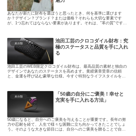
魅力”
あなたが新たに財布を選ぼうと思ったとき、何を基準に選びます
か？デザイン？ブランド？または価格？それらも大切な要素です
が、1つ忘れてはならない要素があります。それは、"革の質"です。
例えば以下のようなシチュエーションを考えてみてください。 1...
池田工芸のクロコダイル財布：究
未分類
極のステータスと品質を手に入れ
る
池田工芸のWEB限定クロコダイル財布は、最高品質の素材と独自の
デザインであなたのステータスを高めます。黄綬褒章受章の信頼
と、金運を呼び込む豪華な仕様。今すぐ特別なライフスタイルを手
に入れましょう。
「50歳の自分にご褒美！幸せと
未分類
充実を手に入れる方法」
50歳になると、自分へのご褒美を与えることが重要です。長年の努
力や忍耐を経て、人生で様々な困難に立ち向かってきたことでしょ
う。そのような大きな節目には、自分へのご褒美を贈ることで自己
肯定感を高め、新たな目標へのやる気を引き出すことができます...