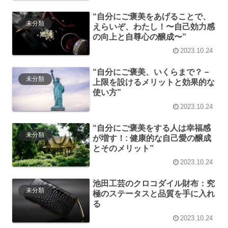
“自分にご褒美をあげることで、
未分類
えらいぞ、わたし！〜自己効力感
の向上と自尊心の醸成〜”
2023.10.24
“自分にご褒美、いくらまで？－
未分類
上限を設けるメリットと効果的な
使い方”
2023.10.24
“自分にご褒美をする人は幸福感
未分類
が増す！: 健康的な自己愛の醸成
とそのメリット”
2023.10.24
池田工芸のクロコダイル財布：究
未分類
極のステータスと品質を手に入れ
る
2023.10.24