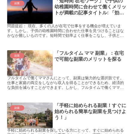
「短時間 在宅ワーク」で子供の
副業
幼稚園時間に合わせて働くメリッ
トが満載の記事タイトル: 「効率
的な短時間 在宅ワークで子供の
幼稚園時間を有効活用！」
問題提起： 現在、多くの人が在宅で仕事をする機会が増えていま
す。しかし、子供の幼稚園時間に合わせた仕事を見つけることはな
かなか難しいものです。短時間で効率よく仕事をこなし、子供との
時間を大切にしたいと考えている方も多いのではないでしょう
か。...
「フルタイム ママ 副業」：在宅
副業
で可能な副業のメリットを探る
フルタイムで働くママさんにとって、副業は魅力的な選択肢です。
仕事と家庭の両立をしながら収入を得ることができるため、経済的
な負担を減らすことができます。しかし、フルタイムで働くママさ
んにとって、完全在宅でできる副業を見つけることは難しいかも
し...
「手軽に始められる副業！すぐに
副業
始められる簡単な副業を見つけよ
う！」
手軽に始められる副業を探している方にとって、すぐに始められる