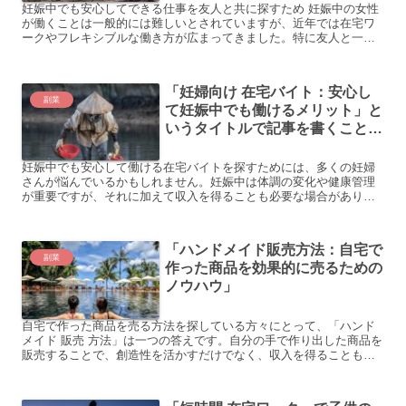
妊娠中でも安心してできる仕事を友人と共に探すため 妊娠中の女性
が働くことは一般的には難しいとされていますが、近年では在宅ワ
ークやフレキシブルな働き方が広まってきました。特に友人と一緒
に仕事をすることで、妊娠中でも楽しく働くことができるでしょ...
「妊婦向け 在宅バイト：安心し
副業
て妊娠中でも働けるメリット」と
いうタイトルで記事を書くことが
できます。
妊娠中でも安心して働ける在宅バイトを探すためには、多くの妊婦
さんが悩んでいるかもしれません。妊娠中は体調の変化や健康管理
が重要ですが、それに加えて収入を得ることも必要な場合がありま
す。しかし、通勤や体力的な負担を伴う仕事は避けたいという声
も...
「ハンドメイド販売方法：自宅で
副業
作った商品を効果的に売るための
ノウハウ」
自宅で作った商品を売る方法を探している方々にとって、「ハンド
メイド 販売 方法」は一つの答えです。自分の手で作り出した商品を
販売することで、創造性を活かすだけでなく、収入を得ることも可
能です。しかし、実際に販売を始める際には悩みや問題が出て...