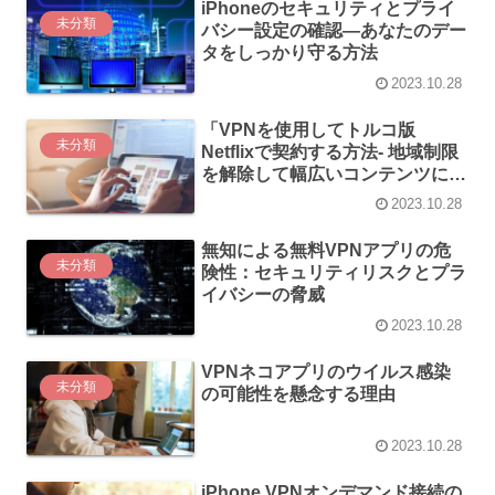
iPhoneのセキュリティとプライ
未分類
バシー設定の確認―あなたのデー
タをしっかり守る方法
2023.10.28
「VPNを使用してトルコ版
未分類
Netflixで契約する方法- 地域制限
を解除して幅広いコンテンツにア
クセス可能！」
2023.10.28
無知による無料VPNアプリの危
未分類
険性：セキュリティリスクとプラ
イバシーの脅威
2023.10.28
VPNネコアプリのウイルス感染
未分類
の可能性を懸念する理由
2023.10.28
iPhone VPNオンデマンド接続の