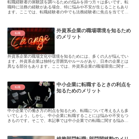
転職経験者の体験談を調べるための悩みを持つ方々は多いです。転
職時に法務の経験がある場合、特に悩みや不安が生じることもあり
ます。ここでは、転職経験者の中でも法務経験者に焦点を当てて、
その悩みや解決策、メリットについてご紹介します。 転職経験者...
外資系企業の職場環境を知るため
転職
のメリット
外資系企業の職場文化や環境を知るためには、多くの人が悩んでい
ます。外資系企業は独特な雰囲気やルールがあり、日本の企業とは
異なる部分もあります。ここでは、外資系企業の職場環境に関する
問題を取り上げ、その解決策を提案します。具体的な例を交えな
が...
中小企業に転職するときの利点を
転職
知るためのメリット
中小企業での働き方の利点を知るため、転職について考える人も多
いでしょう。しかし、中小企業に転職することには悩みや不安もつ
きものです。そこで、本記事では中小企業での転職に関する悩みや
その解決策、そして転職後のメリットについて解説します。具体
例...
総務部門転職: 部門間移動のメリ