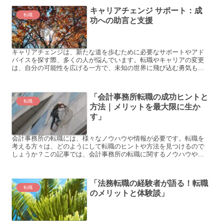
キャリアチェンジ サポート：成
転職
功への助言と支援
キャリアチェンジは、新たな道を歩むために必要なサポートやアド
バイスを探す際、多くの人が悩んでいます。転職やキャリアの変更
は、自分の可能性を広げる一方で、未知の世界に飛び込む勇気も必
要です。 以下に、キャリアチェンジを考える人々が抱える悩みの...
「会計事務所転職の成功ヒントと
転職
方法｜メリットを最大限に生か
す」
会計事務所の転職には、様々なノウハウや情報が必要です。転職を
考える方々は、どのようにして転職のヒントや方法を見つけるので
しょうか？この記事では、会計事務所の転職に関するノウハウや転
職のヒントを探るために役立つ情報をご紹介します。以下では、
具...
「法務転職の経験者が語る！転職
転職
のメリットと体験談」