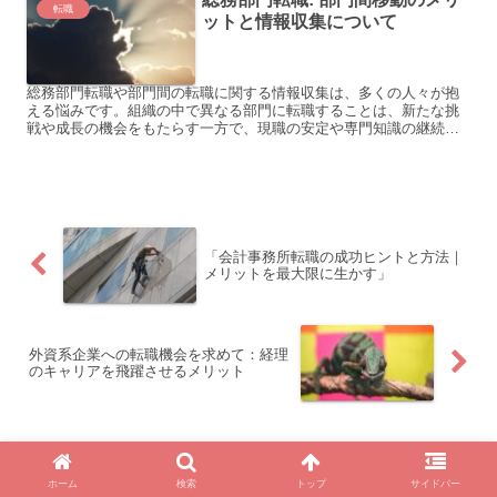
転職
ットと情報収集について
総務部門転職や部門間の転職に関する情報収集は、多くの人々が抱
える悩みです。組織の中で異なる部門に転職することは、新たな挑
戦や成長の機会をもたらす一方で、現職の安定や専門知識の継続も
求められます。この記事では、総務部門転職や部門間の転職に関
す...
「会計事務所転職の成功ヒントと方法｜
メリットを最大限に生かす」
外資系企業への転職機会を求めて：経理
のキャリアを飛躍させるメリット
ホーム
転職
ホーム
検索
トップ
サイドバー