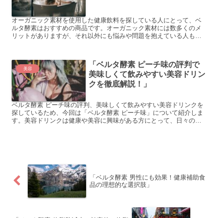
オーガニック素材を使用した健康飲料を探している人にとって、ベ
ルタ酵素はおすすめの商品です。オーガニック素材には数多くのメ
リットがありますが、それ以外にも悩みや問題を抱えている人もい
るかもしれません。この記事では、ベルタ酵素の悩みや解決策、
メ...
「ベルタ酵素 ピーチ味の評判で
美容
美味しくて飲みやすい美容ドリン
クを徹底解説！」
ベルタ酵素 ピーチ味の評判、美味しくて飲みやすい美容ドリンクを
探しているため、今回は「ベルタ酵素 ピーチ味」について紹介しま
す。美容ドリンクは健康や美容に興味がある方にとって、日々の美
容ケアに欠かせないアイテムです。しかし、数多くの商品が市...
「ベルタ酵素 男性にも効果！健康補助食
品の理想的な選択肢」