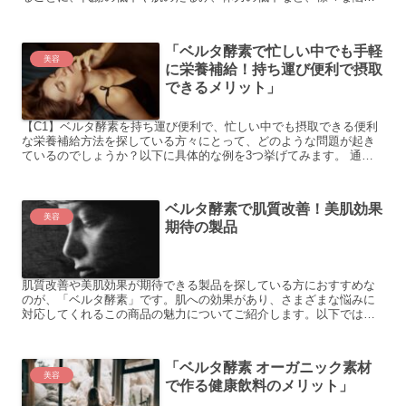
が出てくるものです。そこで、この記事ではベルタ酵素を活用し
た...
「ベルタ酵素で忙しい中でも手軽
美容
に栄養補給！持ち運び便利で摂取
できるメリット」
【C1】ベルタ酵素を持ち運び便利で、忙しい中でも摂取できる便利
な栄養補給方法を探している方々にとって、どのような問題が起き
ているのでしょうか？以下に具体的な例を3つ挙げてみます。 通勤
や外出先での食事が不規則で、バランスの取れた食事を摂るこ...
ベルタ酵素で肌質改善！美肌効果
美容
期待の製品
肌質改善や美肌効果が期待できる製品を探している方におすすめな
のが、「ベルタ酵素」です。肌への効果があり、さまざまな悩みに
対応してくれるこの商品の魅力についてご紹介します。以下では、
具体例を交えながら、ベルタ酵素の効果について詳しくご説明し
ま...
「ベルタ酵素 オーガニック素材
美容
で作る健康飲料のメリット」