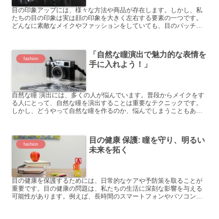
目の印象アップには、様々な方法や商品が存在します。しかし、私
たちの目の印象は実は顔の印象を大きく左右する要素の一つです。
どんなに素敵なメイクやファッションをしていても、目のパッチリ
感や輝きがなければ、印象は薄くなってしまいます。 では、どう...
「自然な瞳演出で魅力的な表情を
fashion
手に入れよう！」
自然な瞳 演出には、多くの人が悩んでいます。普段からメイクをす
る人にとって、自然な瞳を演出することは重要なテクニックです。
しかし、どうやって自然な瞳を作るのか、悩んでしまうこともある
でしょう。 以下に具体例をいくつか挙げてみましょう。 マス...
目の健康 保護: 瞳を守り、明るい
fashion
未来を拓く
目の健康を保護するためには、日常的なケアや予防策を取ることが
重要です。目の健康の問題は、私たちの生活に深刻な影響を与える
可能性があります。例えば、長時間のスマートフォンやパソコンの
使用、環境汚染、偏った食事などが原因となり、目の疲れやドラ
イ...