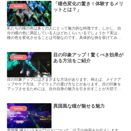
「瞳色変化の驚き！体験するメリ
fashion
ットとは？」
私たちの瞳の色は多くの人にとって魅力的な特徴です。しかし、自
分の瞳の色に満足している人はどれくらいいるでしょうか？実は、
瞳の色を変化させることは可能なのです。具体的な例を挙げてみま
しょう。 ブラウンからグリーンへの変化 ブルーグレーからヘー...
目の印象アップ！驚くべき効果が
fashion
ある方法をご紹介
目の印象アップにはさまざまな方法があります。例えば、メイクア
ップやケア方法、アイウェアの選び方などがあります。目の印象を
アップさせるためには、自分自身の魅力を引き出すことが大切で
す。以下に、目の印象アップのための具体例を3つご紹介します。 ...
異国風な瞳が魅せる魅力
fashion
異国風 瞳というキーワードについて、以下の内容をお伝えします。