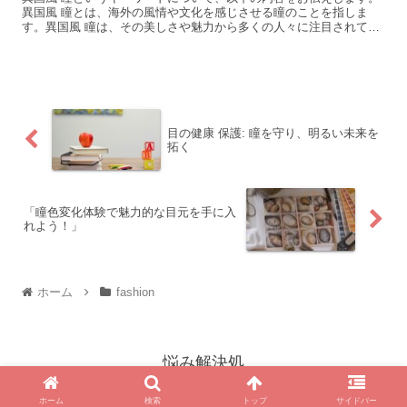
異国風 瞳とは、海外の風情や文化を感じさせる瞳のことを指しま
す。異国風 瞳は、その美しさや魅力から多くの人々に注目されてい
ます。 具体的な例としては、以下のようなものがあります...
目の健康 保護: 瞳を守り、明るい未来を
拓く
「瞳色変化体験で魅力的な目元を手に入
れよう！」
ホーム
fashion
悩み解決処
© 2023 悩み解決処.
ホーム
検索
トップ
サイドバー