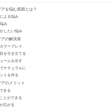
デアを悩む原因とは？
さによる悩み
の悩み
活かしたい悩み
デアの解決策
のカラープレイ
で目を引き立てる
リュームを出す
ーでナチュラルに
イントを作る
デアのメリット
できる
ことができる
が広がる