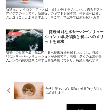
新築祝い カタログギフトとは、新しい家を購入した人に贈るギフト
アイデアの一つです。新築祝いのギフトを探す際、何を選べば良い
のか迷うことがありますよね。そこで、本記事では新築祝い カタロ
グギフトについてご紹介します。新築祝いのギフト選びにお悩...
「持続可能な水サーバーソリュー
暮らし
ション：環境保護と省エネのメリ
ットを追求」
環境への影響を最小限に抑える水提供方法を探すためには、持続可
能な水サーバーソリューションが必要です。現在、多くの企業や個
人が水の消費や廃棄に対する責任を感じており、持続可能な水サー
バーソリューションはますます重要視されています。以下に、具
体...
自然対策でネズミ駆除！効果的な方法を
ご紹介します。