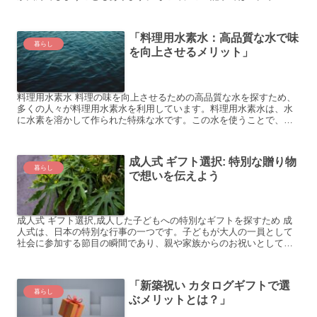
ス ギフトカタログ」というテーマについてご紹介します。クリス...
「料理用水素水：高品質な水で味
暮らし
を向上させるメリット」
料理用水素水 料理の味を向上させるための高品質な水を探すため、
多くの人々が料理用水素水を利用しています。料理用水素水は、水
に水素を溶かして作られた特殊な水です。この水を使うことで、料
理の味や香りをより豊かにし、食材の旨味を引き出すことができ...
成人式 ギフト選択: 特別な贈り物
暮らし
で想いを伝えよう
成人式 ギフト選択,成人した子どもへの特別なギフトを探すため 成
人式は、日本の特別な行事の一つです。子どもが大人の一員として
社会に参加する節目の瞬間であり、親や家族からのお祝いとして特
別なギフトを贈ることが一般的です。しかし、何を贈れば喜ん...
「新築祝い カタログギフトで選
暮らし
ぶメリットとは？」