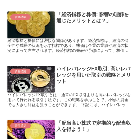
基本について解説します。具体的な例を挙げながら、初心者の方
で...
「経済指標と株価: 影響の理解を
資産構築
通じたメリットとは？」
経済指標と株価には密接な関係があります。経済指標は、経済の健
全性や成長の状況を示す指標であり、株価は企業の業績や経済の状
況によって左右されます。経済指標の発表や予想によって、株価は
大きく上下することがあります。 具体例として、以下の3つのケ...
ハイレバレッジFX取引: 高いレバ
資産構築
レッジを用いた取引の戦略とメリ
ット
ハイレバレッジFX取引とは、通常のFX取引よりも高いレバレッジを
用いて行われる取引手法です。この戦略を学ぶことで、小額の資金
でも大きな利益を狙うことができます。 下記には、ハイレバレッジ
FX取引における具体例を3つご紹介します。 1. **...
「配当高い株式で定期的な配当収
資産構築
入を得よう！」