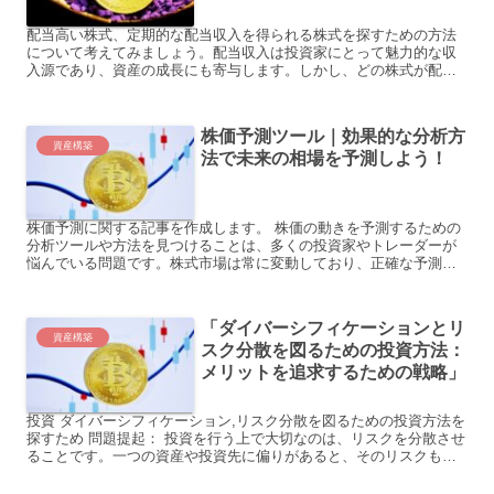
配当高い株式、定期的な配当収入を得られる株式を探すための方法
について考えてみましょう。配当収入は投資家にとって魅力的な収
入源であり、資産の成長にも寄与します。しかし、どの株式が配当
が高いのか、どのように探せばいいのか分からないという人も多
い...
株価予測ツール｜効果的な分析方
資産構築
法で未来の相場を予測しよう！
株価予測に関する記事を作成します。 株価の動きを予測するための
分析ツールや方法を見つけることは、多くの投資家やトレーダーが
悩んでいる問題です。株式市場は常に変動しており、正確な予測を
行うことは困難です。しかし、株価予測ツールや分析方法を活用...
「ダイバーシフィケーションとリ
資産構築
スク分散を図るための投資方法：
メリットを追求するための戦略」
投資 ダイバーシフィケーション,リスク分散を図るための投資方法を
探すため 問題提起： 投資を行う上で大切なのは、リスクを分散させ
ることです。一つの資産や投資先に偏りがあると、そのリスクも一
つの要素に依存してしまいます。そのため、ダイバーシフ...