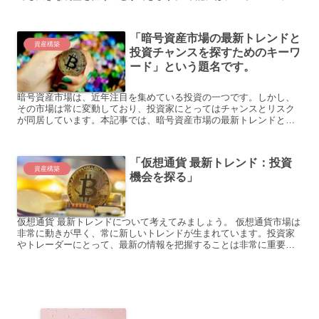
FX取引における具体例を3つご紹介します。 1. **...
「暗号資産市場の最新トレンドと
資産構築
投資チャンスを探すためのキーワ
ード」という題名です。
暗号資産市場は、近年注目を集めている投資の一つです。しかし、
その市場は常に変動しており、投資家にとってはチャンスとリスク
が同居しています。本記事では、暗号資産市場の最新トレンドと投
資チャンスを探るための情報を提供します。具体的な動向やトレ
ン...
「仮想通貨 最新トレンド：投資
資産構築
機会を探る」
仮想通貨 最新トレンドについて考えてみましょう。 仮想通貨市場は
非常に動きが早く、常に新しいトレンドが生まれています。投資家
やトレーダーにとって、最新の情報を把握することは非常に重要で
す。そこで本記事では、最新の暗号資産市場のトレンドと投資...