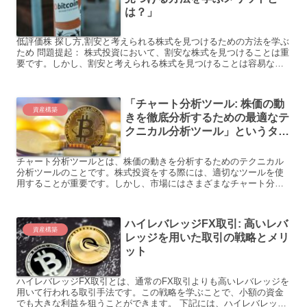
は？」
低評価株 探し方,割安と考えられる株式を見つけるための方法を学ぶ
ため 問題提起： 株式投資において、割安な株式を見つけることは重
要です。しかし、割安と考えられる株式を見つけることは容易なこ
とではありません。投資家はどのようにして低評価株を見...
「チャート分析ツール: 株価の動
資産構築
きを徹底分析するための最適なテ
クニカル分析ツール」というタイ
トルが適切でしょう。
チャート分析ツールとは、株価の動きを分析するためのテクニカル
分析ツールのことです。株式投資をする際には、適切なツールを使
用することが重要です。しかし、市場にはさまざまなチャート分析
ツールが存在し、どのツールが自分に合っているのか迷ってしま
う...
ハイレバレッジFX取引: 高いレバ
資産構築
レッジを用いた取引の戦略とメリ
ット
ハイレバレッジFX取引とは、通常のFX取引よりも高いレバレッジを
用いて行われる取引手法です。この戦略を学ぶことで、小額の資金
でも大きな利益を狙うことができます。 下記には、ハイレバレッジ