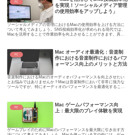
PC
を実現！ソーシャルメディア管理
の使用効率をアップしよう」
ソーシャルメディアの管理におけるMacの使用効率を上げる方法に
ついて考えてみましょう。SNS投稿効率化が求められる現代では、
Macを活用することで作業効率を向上させることができます。具体
的な例を挙げてみましょう。 1. マルチタスクによる時...
Mac オーディオ最適化：音楽制
PC
作における音楽制作におけるパフ
ォーマンス向上のメリットと方法
音楽制作におけるMacのオーディオパフォーマンスを向上させたい
とお悩みではありませんか？Macは音楽制作において非常に強力な
ツールですが、特にオーディオのパフォーマンスを最適化すること
で、より高品質な音楽制作が可能となります。以下では、その...
Mac ゲームパフォーマンス向
PC
上：最大限のプレイ体験を実現
ゲームプレイのためにMacのパフォーマンスを最大限に引き出す方
法について考えてみましょう。Macを使っている方の中には、ゲー