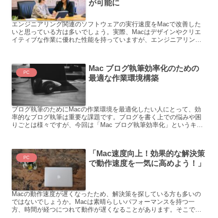
が可能に
エンジニアリング関連のソフトウェアの実行速度をMacで改善した
いと思っている方は多いでしょう。実際、Macはデザインやクリエ
イティブな作業に優れた性能を持っていますが、エンジニアリング
ソフトの実行速度においては改善の余地があります。この記事...
Mac ブログ執筆効率化のための
PC
最適な作業環境構築
ブログ執筆のためにMacの作業環境を最適化したい人にとって、効
率的なブログ執筆は重要な課題です。ブログを書く上での悩みや困
りごとは様々ですが、今回は「Mac ブログ執筆効率化」というキー
ワードに焦点を当てて考えてみます。 ブログ執筆を効率化...
「Mac速度向上！効果的な解決策
PC
で動作速度を一気に高めよう！」
Macの動作速度が遅くなったため、解決策を探している方も多いの
ではないでしょうか。Macは素晴らしいパフォーマンスを持つ一
方、時間が経つにつれて動作が遅くなることがあります。そこで、
本記事ではMacの速度向上に関する問題点とその解決策につい...