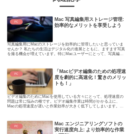
Mac 写真編集用ストレージ管理:
PC
効率的なメリットを享受しよう
写真編集用にMacのストレージを効率的に管理したいと思っていま
せんか？ 私たちの生活はデジタル化の進展とともに、ますます写真
を撮る機会が増えています。特にMacユーザーにとって、写真編集
は重要な作業です。しかし、写真を編集するためには大容量...
「Macビデオ編集のための処理速
PC
度を劇的に高速化！驚きのメリッ
トも！」
ビデオ編集のためにMacを使用している方々にとって、処理速度の
問題は常に悩みの種です。ビデオ編集作業は時間がかかる上に、
Macの処理速度が遅いと作業効率が大きく低下してしまいます。そ
こで本記事では、Mac ビデオ編集 高速化について解説して...
Mac エンジニアリングソフトの
PC
実行速度向上: より効率的な作業