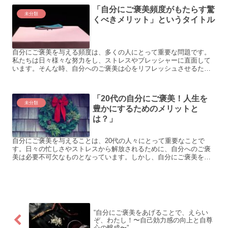
「自分にご褒美頻度がもたらす驚
未分類
くべきメリット」というタイトル
自分にご褒美を与える頻度は、多くの人にとって重要な問題です。
私たちは日々様々な努力をし、ストレスやプレッシャーに直面して
います。そんな時、自分へのご褒美は心をリフレッシュさせるため
の重要な要素となります。 以下に、自分へのご褒美の頻度に関す...
「20代の自分にご褒美！人生を
未分類
豊かにするためのメリットと
は？」
自分にご褒美を与えることは、20代の人々にとって重要なことで
す。日々の忙しさやストレスから解放されるために、自分へのご褒
美は必要不可欠なものとなっています。しかし、自分にご褒美を与
えることに罪悪感を感じる人も多いかもしれません。そこで、こ
の...
“自分にご褒美をあげることで、えらい
ぞ、わたし！〜自己効力感の向上と自尊
心の醸成〜”