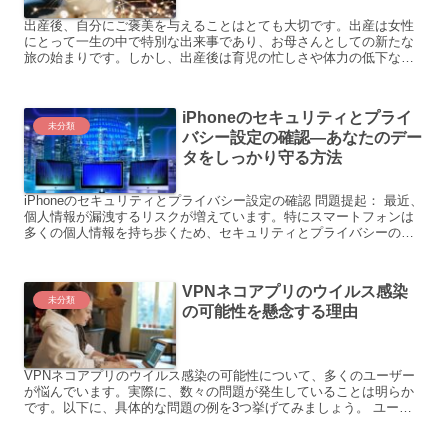
出産後、自分にご褒美を与えることはとても大切です。出産は女性
にとって一生の中で特別な出来事であり、お母さんとしての新たな
旅の始まりです。しかし、出産後は育児の忙しさや体力の低下な
ど、さまざまな悩みが生じることもあります。そこで今回は、出産
後...
iPhoneのセキュリティとプライ
未分類
バシー設定の確認―あなたのデー
タをしっかり守る方法
iPhoneのセキュリティとプライバシー設定の確認 問題提起： 最近、
個人情報が漏洩するリスクが増えています。特にスマートフォンは
多くの個人情報を持ち歩くため、セキュリティとプライバシーの保
護が重要です。しかし、多くの人が自分のiPhone...
VPNネコアプリのウイルス感染
未分類
の可能性を懸念する理由
VPNネコアプリのウイルス感染の可能性について、多くのユーザー
が悩んでいます。実際に、数々の問題が発生していることは明らか
です。以下に、具体的な問題の例を3つ挙げてみましょう。 ユーザ
ーAさんは、VPNネコアプリをダウンロードした後、ウイル...