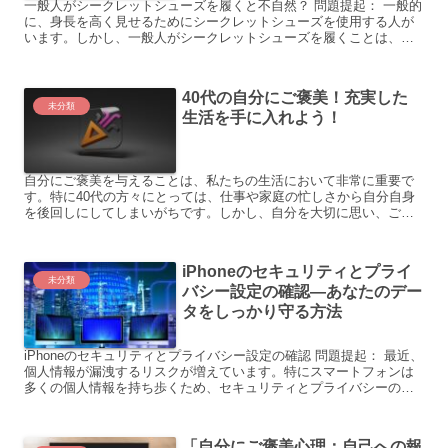
一般人がシークレットシューズを履くと不自然？ 問題提起： 一般的
に、身長を高く見せるためにシークレットシューズを使用する人が
います。しかし、一般人がシークレットシューズを履くことは、周
囲から不自然に見えることがあります。実際の具体例を見てみ...
40代の自分にご褒美！充実した
未分類
生活を手に入れよう！
自分にご褒美を与えることは、私たちの生活において非常に重要で
す。特に40代の方々にとっては、仕事や家庭の忙しさから自分自身
を後回しにしてしまいがちです。しかし、自分を大切に思い、ご褒
美を与えることは、健康や幸福感を高めるために必要な要素です...
iPhoneのセキュリティとプライ
未分類
バシー設定の確認―あなたのデー
タをしっかり守る方法
iPhoneのセキュリティとプライバシー設定の確認 問題提起： 最近、
個人情報が漏洩するリスクが増えています。特にスマートフォンは
多くの個人情報を持ち歩くため、セキュリティとプライバシーの保
護が重要です。しかし、多くの人が自分のiPhone...
「自分にご褒美心理：自己への報