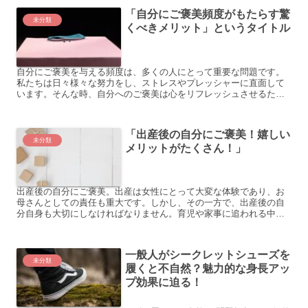
「自分にご褒美頻度がもたらす驚
未分類
くべきメリット」というタイトル
自分にご褒美を与える頻度は、多くの人にとって重要な問題です。
私たちは日々様々な努力をし、ストレスやプレッシャーに直面して
います。そんな時、自分へのご褒美は心をリフレッシュさせるため
の重要な要素となります。 以下に、自分へのご褒美の頻度に関す...
「出産後の自分にご褒美！嬉しい
未分類
メリットがたくさん！」
出産後の自分にご褒美。出産は女性にとって大変な体験であり、お
母さんとしての責任も重大です。しかし、その一方で、出産後の自
分自身も大切にしなければなりません。育児や家事に追われる中
で、自分自身を忘れてしまっていませんか？出産後には自分へのご
褒...
一般人がシークレットシューズを
未分類
履くと不自然？魅力的な身長アッ
プ効果に迫る！