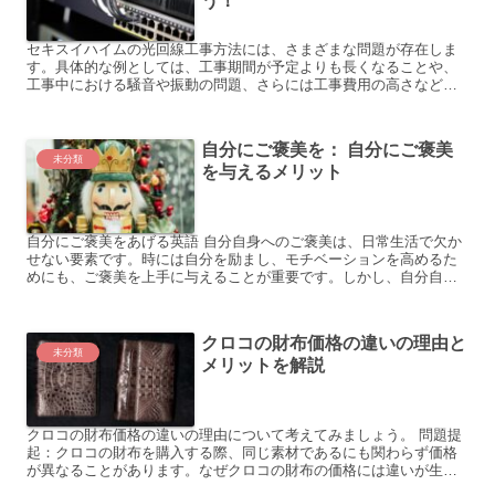
う！
セキスイハイムの光回線工事方法には、さまざまな問題が存在しま
す。具体的な例としては、工事期間が予定よりも長くなることや、
工事中における騒音や振動の問題、さらには工事費用の高さなどが
挙げられます。 工事期間の問題では、本来数日で完了するはずの...
自分にご褒美を： 自分にご褒美
未分類
を与えるメリット
自分にご褒美をあげる英語 自分自身へのご褒美は、日常生活で欠か
せない要素です。時には自分を励まし、モチベーションを高めるた
めにも、ご褒美を上手に与えることが重要です。しかし、自分自身
へのご褒美を選ぶことや自己肯定感を高めることに悩んでいる方...
クロコの財布価格の違いの理由と
未分類
メリットを解説
クロコの財布価格の違いの理由について考えてみましょう。 問題提
起：クロコの財布を購入する際、同じ素材であるにも関わらず価格
が異なることがあります。なぜクロコの財布の価格には違いが生じ
るのでしょうか？具体例を挙げてみましょう。 ブランドの違い...