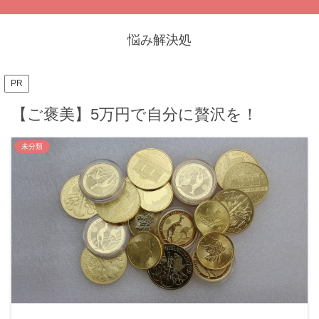
悩み解決処
PR
【ご褒美】5万円で自分に贅沢を！
未分類