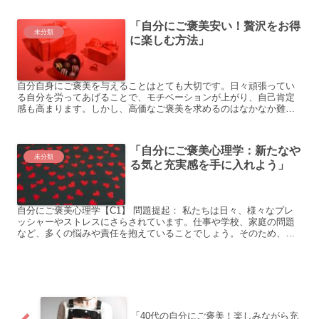
「自分にご褒美安い！贅沢をお得
未分類
に楽しむ方法」
自分自身にご褒美を与えることはとても大切です。日々頑張ってい
る自分を労ってあげることで、モチベーションが上がり、自己肯定
感も高まります。しかし、高価なご褒美を求めるのはなかなか難し
いものですよね。そこで今回は、自分にご褒美を安く手に入れる
方...
「自分にご褒美心理学：新たなや
未分類
る気と充実感を手に入れよう」
自分にご褒美心理学【C1】 問題提起： 私たちは日々、様々なプレ
ッシャーやストレスにさらされています。仕事や学校、家庭の問題
など、多くの悩みや責任を抱えていることでしょう。そのため、自
分自身へのご褒美や報酬が必要な場面も多いのではないでしょ...
「40代の自分にご褒美！楽しみながら充