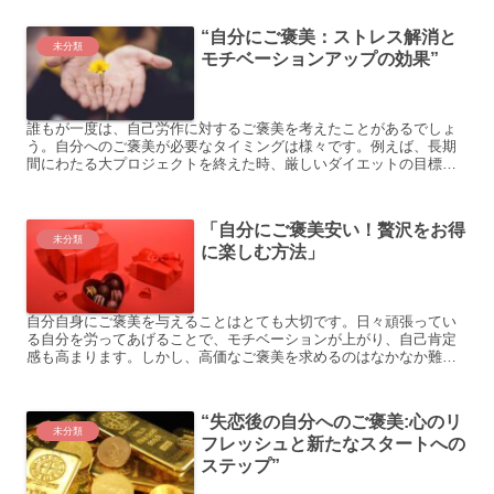
額...
“自分にご褒美：ストレス解消と
未分類
モチベーションアップの効果”
誰もが一度は、自己労作に対するご褒美を考えたことがあるでしょ
う。自分へのご褒美が必要なタイミングは様々です。例えば、長期
間にわたる大プロジェクトを終えた時、厳しいダイエットの目標を
達成した時、または一癖も二癖もある上司とのストレスフルな交
渉...
「自分にご褒美安い！贅沢をお得
未分類
に楽しむ方法」
自分自身にご褒美を与えることはとても大切です。日々頑張ってい
る自分を労ってあげることで、モチベーションが上がり、自己肯定
感も高まります。しかし、高価なご褒美を求めるのはなかなか難し
いものですよね。そこで今回は、自分にご褒美を安く手に入れる
方...
“失恋後の自分へのご褒美:心のリ
未分類
フレッシュと新たなスタートへの
ステップ”