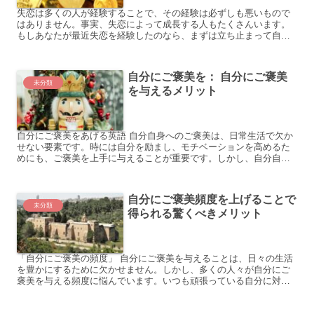
失恋は多くの人が経験することで、その経験は必ずしも悪いもので
はありません。事実、失恋によって成長する人もたくさんいます。
もしあなたが最近失恋を経験したのなら、まずは立ち止まって自分
自身にご褒美をあげることを考えてみてください。 例えば、あな...
自分にご褒美を： 自分にご褒美
未分類
を与えるメリット
自分にご褒美をあげる英語 自分自身へのご褒美は、日常生活で欠か
せない要素です。時には自分を励まし、モチベーションを高めるた
めにも、ご褒美を上手に与えることが重要です。しかし、自分自身
へのご褒美を選ぶことや自己肯定感を高めることに悩んでいる方...
自分にご褒美頻度を上げることで
未分類
得られる驚くべきメリット
「自分にご褒美の頻度」 自分にご褒美を与えることは、日々の生活
を豊かにするために欠かせません。しかし、多くの人々が自分にご
褒美を与える頻度に悩んでいます。いつも頑張っている自分に対し
て、どれくらいの頻度でご褒美を与えるべきなのでしょうか？以...