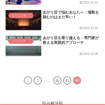
2023.10.10
あがり症で悩むあなたへ：場数を
コミュニケーション
踏むのはまだ早い！
2023.10.10
あがり症を乗り越える：専門家が
コミュニケーション
教える実践的アプローチ
2023.10.09
…
42
前
1
40
41
へ
悩み解決処