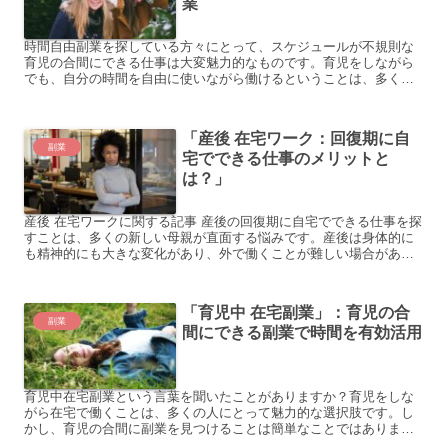
業
時間自由副業を探している方々にとって、スケジュールが不規則な
育児の合間にできる仕事は大変魅力的なものです。育児をしながら
でも、自分の時間を自由に使いながら働けるということは、多くの
人にとって理想的な働き方です。しかし、実際にそのような仕事
を...
「産後 在宅ワーク：回復期に自
副業
宅でできる仕事のメリットと
は？」
産後 在宅ワークに関する記事 産後の回復期に自宅でできる仕事を探
すことは、多くの新しい母親が直面する悩みです。産後は身体的に
も精神的にも大きな変化があり、外で働くことが難しい場合があり
ます。そこで、自宅でできる仕事を見つけることは、経済的に...
「育児中 在宅副業」：育児の合
副業
間にできる副業で時間を有効活用
育児中在宅副業という言葉を聞いたことがありますか？育児をしな
がら在宅で働くことは、多くの人にとって魅力的な選択肢です。し
かし、育児の合間に副業を見つけることは簡単なことではありませ
ん。どのような悩みを抱えているのでしょうか？ 悩みの原因 在...