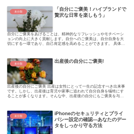
の...
「自分にご褒美！ハイブランドで
未分類
贅沢な日常を楽しもう」
自分にご褒美をあげることは、精神的なリフレッシュやモチベーシ
ョンの向上に大きく貢献します。自分へのご褒美は、自分自身を大
切にする一環であり、自己肯定感を高めることができます。 具体的
な例を挙げると、以下のようなものがあります。 忙しい日々の...
出産後の自分にご褒美!
未分類
出産後の自分にご褒美 出産は女性にとって一生の記念すべき出来事
です。しかし、出産後は育児や家事に追われて自分自身を犠牲にす
ることが多くなります。そんな中、出産後の自分にもご褒美を与え
ることはとても大切なことです。自分を大切にすることで、心も...
iPhoneのセキュリティとプライ
未分類
バシー設定の確認―あなたのデー
タをしっかり守る方法