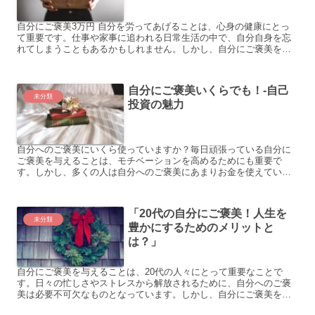
自分にご褒美3万円 自分を労ってあげることは、心身の健康にとっ
て重要です。仕事や家事に追われる日常生活の中で、自分自身を忘
れてしまうこともあるかもしれません。しかし、自分にご褒美を与
えることは、自己価値を高め、生活の質を向上させる一つの手段...
自分にご褒美いくらでも！-自己
未分類
投資の魅力
自分へのご褒美にいくら使っていますか？毎日頑張っている自分に
ご褒美を与えることは、モチベーションを高めるためにも重要で
す。しかし、多くの人は自分へのご褒美にあまりお金を使えていな
いのではないでしょうか。 以下に、自分へのご褒美に使える具体
的...
「20代の自分にご褒美！人生を
未分類
豊かにするためのメリットと
は？」
自分にご褒美を与えることは、20代の人々にとって重要なことで
す。日々の忙しさやストレスから解放されるために、自分へのご褒
美は必要不可欠なものとなっています。しかし、自分にご褒美を与
えることに罪悪感を感じる人も多いかもしれません。そこで、こ