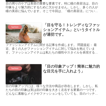
目の周りのケアは美容の重要な要素です。特に瞳の美容法は、目の
印象をより魅力的にするために欠かせません。しかし、多くの人が
瞳の美容に悩んでいます。そこで今回は、「瞳の美容法」について
解説していきます。 目の下のクマやくすみが気になる 目の周り...
「目を守る！トレンディなファッ
fashion
ションアイテム」というタイトル
が適切です。
ファッションアイテムに関する記事を作成します。 問題提起： 最
近、多くの人がファッションアイテムに対して悩みを抱えていま
す。ファッションアイテムは私たちの個性やスタイルを表現する重
要な要素であり、自信を持って外出するために欠かせません。し
か...
「目の印象アップ！簡単に魅力的
fashion
な目元を手に入れよう」
目の印象アップには、様々な方法や商品が存在します。しかし、私
たちの目の印象は実は顔の印象を大きく左右する要素の一つです。
どんなに素敵なメイクやファッションをしていても、目のパッチリ
感や輝きがなければ、印象は薄くなってしまいます。 では、どう...