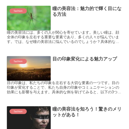
瞳の美容法：魅力的で輝く目にな
fashion
る方法
瞳の美容法には、多くの人が関心を寄せています。美しい瞳は、顔
全体の印象を左右する重要な要素であり、多くの人々が悩んでいま
す。では、なぜ瞳の美容法に悩んでいるのでしょうか？具体的な例
を見てみましょう。 眼球の乾燥が気になる 目の周りのクマやく...
目の印象変化による魅力アップ
fashion
目の印象は、私たちの印象を左右する大切な要素の一つです。目の
印象が変化することで、私たち自身の印象やコミュニケーションの
効果にも影響を与えます。具体的な例を挙げてみると、以下の3つが
あります。 1. メイクアップの変化 アイシャドウやマスカ...
瞳の美容法を知ろう！驚きのメリ
fashion
ットがある！