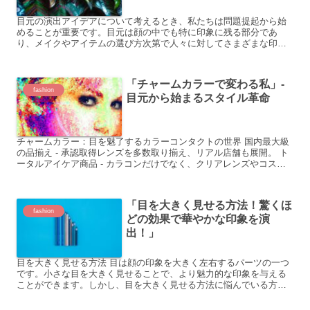
目元の演出アイデアについて考えるとき、私たちは問題提起から始
めることが重要です。目元は顔の中でも特に印象に残る部分であ
り、メイクやアイテムの選び方次第で人々に対してさまざまな印象
を与えることができます。ここでは、目元の演出に関する具体的な
ア...
「チャームカラーで変わる私」-
fashion
目元から始まるスタイル革命
チャームカラー：目を魅了するカラーコンタクトの世界 国内最大級
の品揃え - 承認取得レンズを多数取り揃え、リアル店舗も展開。 ト
ータルアイケア商品 - カラコンだけでなく、クリアレンズやコスメ
雑貨まで。 魅力的な特典 - QUOカード付き商...
「目を大きく見せる方法！驚くほ
fashion
どの効果で華やかな印象を演
出！」
目を大きく見せる方法 目は顔の印象を大きく左右するパーツの一つ
です。小さな目を大きく見せることで、より魅力的な印象を与える
ことができます。しかし、目を大きく見せる方法に悩んでいる方も
多いかと思います。そこで、今回は目を大きく見せる方法につい...