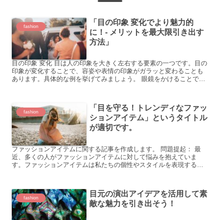
「目の印象 変化でより魅力的
fashion
に！- メリットを最大限引き出す
方法」
目の印象 変化 目は人の印象を大きく左右する要素の一つです。目の
印象が変化することで、容姿や表情の印象がガラッと変わることも
あります。具体的な例を挙げてみましょう。 眼鏡をかけることで知
的な印象になる。 マスカラを塗ることで目を大きく見せる...
「目を守る！トレンディなファッ
fashion
ションアイテム」というタイトル
が適切です。
ファッションアイテムに関する記事を作成します。 問題提起： 最
近、多くの人がファッションアイテムに対して悩みを抱えていま
す。ファッションアイテムは私たちの個性やスタイルを表現する重
要な要素であり、自信を持って外出するために欠かせません。し
か...
目元の演出アイデアを活用して素
fashion
敵な魅力を引き出そう！